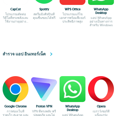
CapCut
Spotify
WPS Office
WhatsApp
Desktop
โปรแกรมตัดต่อ
สตรีมมิ่งศิลปินที่
โปรแกรมแก้ไข
วิดีโอที่ทรงพลังและ
คุณชื่นชอบได้ฟรี
เอกสารพร้อมฟีเจอร์
แอป WhatsApp
ใช้งานง่ายอย่าง
ประสิทธิภาพสูง
อย่างเป็นทางการ
เหลือเชื่อ
สำหรับ Windows
สำรวจ แอป อินเทอร์เน็ต
Google Chrome
Proton VPN
WhatsApp
Opera
Desktop
การท่องเว็บที่
VPN ที่ทรงพลัง ฟรี
เบราว์เซอร์ที่
รวดเร็ว สะอาด และ
ปลอดภัย และไม่
แอป WhatsApp
แข็งแกร่ง