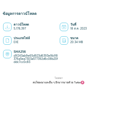
ข้อมูลการดาวน์โหลด
ดาวน์โหลด
วันที่
5,178,397
18 ส.ค. 2023
ประเภทไฟล์
ขนาด
EXE
20.34 MB
SHA256
d1f243ab9e65d923d6393e9b1f8
376a5ea7303a577392d6c08b20f
ddc7cc0c83
โฆษณา
ลบโฆษณาและอื่น ๆ อีกมากมายด้วย Turbo