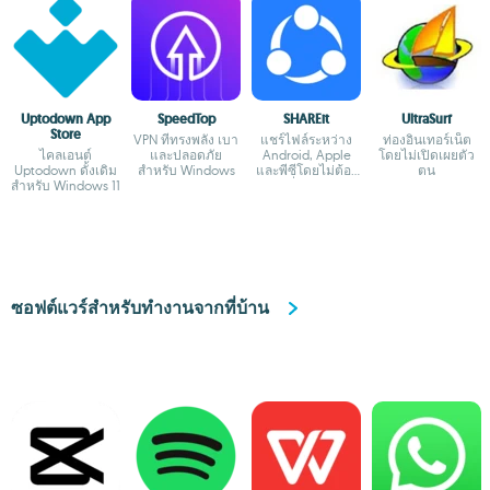
Uptodown App
SpeedTop
SHAREit
UltraSurf
Store
VPN ที่ทรงพลัง เบา
แชร์ไฟล์ระหว่าง
ท่องอินเทอร์เน็ต
ไคลเอนต์
และปลอดภัย
Android, Apple
โดยไม่เปิดเผยตัว
Uptodown ดั้งเดิม
สำหรับ Windows
และพีซีโดยไม่ต้อง
ตน
สำหรับ Windows 11
เชื่อมต่อ
อินเทอร์เน็ต
ซอฟต์แวร์สำหรับทำงานจากที่บ้าน