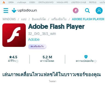
OPERA
เกมย้อนยุค
CODEX
CRYSTALDISKINFO
MANGA APPS
LOGITECH G HUB
PROTEUS
แอปโอ
WINDOWS
/
แอป
/
อินเทอร์เน็ต
/
เครื่องมือเว็บ
/
ADOBE FLASH PLAYER
Adobe Flash Player
32_0r0_363_win
Adobe
#4
เครื่องมือเว็บ
4.5
5.2 M
41
รีวิว
ดาวน์โหลด
ความปลอดภัย
เล่นภาพเคลื่อนไหวแฟลชได้ในบราวเซอร์ของคุณ
โฆษณา